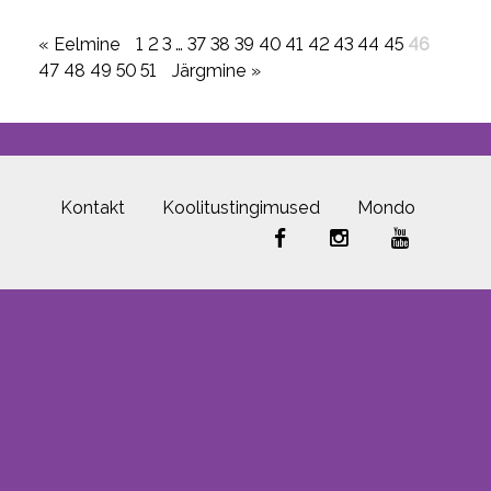
« Eelmine
1
2
3
…
37
38
39
40
41
42
43
44
45
46
47
48
49
50
51
Järgmine »
Kontakt
Koolitustingimused
Mondo