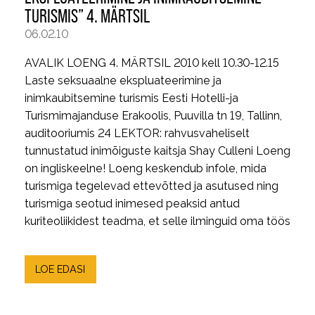
TURISMIS” 4. MÄRTSIL
06.02.10
AVALIK LOENG 4. MÄRTSIL 2010 kell 10.30-12.15
Laste seksuaalne ekspluateerimine ja
inimkaubitsemine turismis Eesti Hotelli-ja
Turismimajanduse Erakoolis, Puuvilla tn 19, Tallinn,
auditooriumis 24 LEKTOR: rahvusvaheliselt
tunnustatud inimõiguste kaitsja Shay Culleni Loeng
on ingliskeelne! Loeng keskendub infole, mida
turismiga tegelevad ettevõtted ja asutused ning
turismiga seotud inimesed peaksid antud
kuriteoliikidest teadma, et selle ilminguid oma töös
LOE EDASI