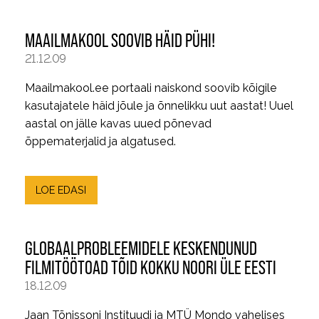
MAAILMAKOOL SOOVIB HÄID PÜHI!
21.12.09
Maailmakool.ee portaali naiskond soovib kõigile
kasutajatele häid jõule ja õnnelikku uut aastat! Uuel
aastal on jälle kavas uued põnevad
õppematerjalid ja algatused.
LOE EDASI
GLOBAALPROBLEEMIDELE KESKENDUNUD
FILMITÖÖTOAD TÕID KOKKU NOORI ÜLE EESTI
18.12.09
Jaan Tõnissoni Instituudi ja MTÜ Mondo vahelises