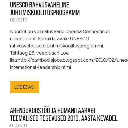
UNESCO RAHVUSVAHELINE
JUHTIMISKOOLITUSPROGRAMM
02.02.10
Noortel on võimalus kandideerida Connecticuti
ülikooli poolt korraldatavale UNESCO
rahvusvahelisele juhtimiskoolitusprogrammi.
Tähtaeg 26. veebruaar! Loe
lisa:http://cambodiajobs.blogspot.com/2010/02/unes
international-leadership.html
LOE EDASI
ARENGUKOOSTÖÖ JA HUMANITAARABI
TEEMALISED TEGEVUSED 2010. AASTA KEVADEL
01.02.10