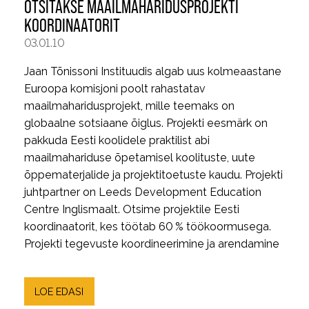
OTSITAKSE MAAILMAHARIDUSPROJEKTI
KOORDINAATORIT
03.01.10
Jaan Tõnissoni Instituudis algab uus kolmeaastane
Euroopa komisjoni poolt rahastatav
maailmaharidusprojekt, mille teemaks on
globaalne sotsiaane õiglus. Projekti eesmärk on
pakkuda Eesti koolidele praktilist abi
maailmahariduse õpetamisel koolituste, uute
õppematerjalide ja projektitoetuste kaudu. Projekti
juhtpartner on Leeds Development Education
Centre Inglismaalt. Otsime projektile Eesti
koordinaatorit, kes töötab 60 % töökoormusega.
Projekti tegevuste koordineerimine ja arendamine
LOE EDASI