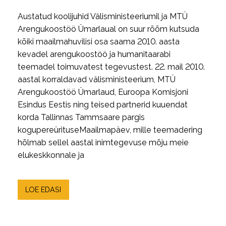
Austatud koolijuhid Välisministeeriumil ja MTÜ
Arengukoostöö Ümarlaual on suur rõõm kutsuda
kõiki maailmahuvilisi osa saama 2010. aasta
kevadel arengukoostöö ja humanitaarabi
teemadel toimuvatest tegevustest. 22. mail 2010.
aastal korraldavad välisministeerium, MTÜ
Arengukoostöö Ümarlaud, Euroopa Komisjoni
Esindus Eestis ning teised partnerid kuuendat
korda Tallinnas Tammsaare pargis
kogupereürituseMaailmapäev, mille teemadering
hõlmab sellel aastal inimtegevuse mõju meie
elukeskkonnale ja
LOE EDASI