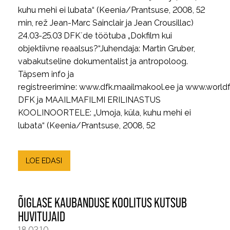
kuhu mehi ei lubata“ (Keenia/Prantsuse, 2008, 52
min, rež Jean-Marc Sainclair ja Jean Crousillac)
24.03-25.03 DFK´de töötuba „Dokfilm kui
objektiivne reaalsus?“Juhendaja: Martin Gruber,
vabakutseline dokumentalist ja antropoloog.
Täpsem info ja
registreerimine: www.dfk.maailmakool.ee ja www.world
DFK ja MAAILMAFILMI ERILINASTUS
KOOLINOORTELE: „Umoja, küla, kuhu mehi ei
lubata“ (Keenia/Prantsuse, 2008, 52
LOE EDASI
ÕIGLASE KAUBANDUSE KOOLITUS KUTSUB
HUVITUJAID
18.02.10