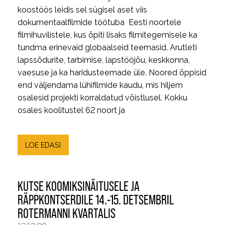
koostöös leidis sel sügisel aset viis
dokumentaalfilmide töötuba Eesti noortele
filmihuvilistele, kus õpiti lisaks filmitegemisele ka
tundma erinevaid globaalseid teemasid. Arutleti
lapssõdurite, tarbimise, lapstööjõu, keskkonna,
vaesuse ja ka haridusteemade üle. Noored õppisid
end väljendama lühifilmide kaudu, mis hiljem
osalesid projekti korraldatud võistlusel. Kokku
osales koolitustel 62 noort ja
LOE EDASI
KUTSE KOOMIKSINÄITUSELE JA
RÄPPKONTSERDILE 14.-15. DETSEMBRIL
ROTERMANNI KVARTALIS