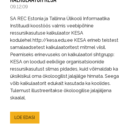
09.12.09
SA REC Estonia ja Tallinna Ülikooli Informaatika
Instituudi koostöös valmis veebipõhine
ressursikasutuse kalkulaator KESA
kodulehel http://kesa.edu.ee KESA erineb teistest
samalaadsetest kalkulaatoritest mitmel viisil.
Peamiseks erinevuseks on kalkulaatori sihtgrupp:
KESA on loodud eelkõige organisatsioonide
ressursikasutust silmas pidades, kuid võimaldab ka
üksikisikul oma ökoloogilist jalajälge hinnata. Seega
võib kalkulaatorit edukalt kasutada ka koolides.
Tulemust illustreeritakse ökoloogilise jalajäljena
skaalal,
LOE EDASI