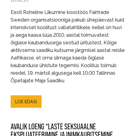
Eesti Roheline Liikumine koostöös Fairtrade
Sweden organisatsiooniga pakub ühepäevast kuid
intensiivset koolitust vabatahtlikele, kellel on huvi
ja aega kaasa lüüa 2010. aastal toimuvatest
õiglase kaubandusega seotud üritustest. Kõige
aktiivsema saadiku kutsume järgmisel aastal reisile
Aafrikasse, et oma silmaga kaeda õiglase
kaubanduse ühistute tegemisi. Koolitus toimub
reedel, 19. märtsil algusega kell 10.00 Tallinnas
Õpetajate Maja Saadiku
LOE EDASI
AVALIK LOENG “LASTE SEKSUAALNE
EKSPLUATEERIMINE JA INIMKAUBITSEMINE