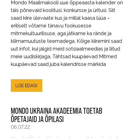
Mondo Maailmakooli uue õppeaasta kalender on
täis põnevaid koolitusi, konkursse ja üritusi. Siit
saad kiire ülevaate kus ja millal kaasa lüüa –
eriliselt võtame tänavu fookusesse
mitmekultuurilisuse, aga jätkame ka rände ja
kliimamuutuste teemadega. Kõige kiiremini saad
uut infot, kui jälgid meid sotsiaalmeedias ja liitud
meie uudiskirjaga. Tähtsad kuupäevad Mitmed
kuupäevad saad juba kalendrisse märkida
LOE EDASI
MONDO UKRAINA AKADEEMIA TOETAB
ÕPETAJAID JA ÕPILASI
06.07.22