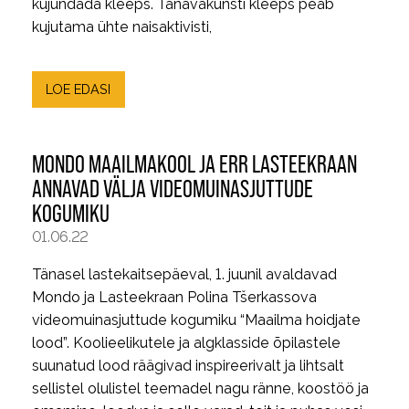
kujundada kleeps. Tänavakunsti kleeps peab
kujutama ühte naisaktivisti,
LOE EDASI
MONDO MAAILMAKOOL JA ERR LASTEEKRAAN
ANNAVAD VÄLJA VIDEOMUINASJUTTUDE
KOGUMIKU
01.06.22
Tänasel lastekaitsepäeval, 1. juunil avaldavad
Mondo ja Lasteekraan Polina Tšerkassova
videomuinasjuttude kogumiku “Maailma hoidjate
lood”. Koolieelikutele ja algklasside õpilastele
suunatud lood räägivad inspireerivalt ja lihtsalt
sellistel olulistel teemadel nagu ränne, koostöö ja