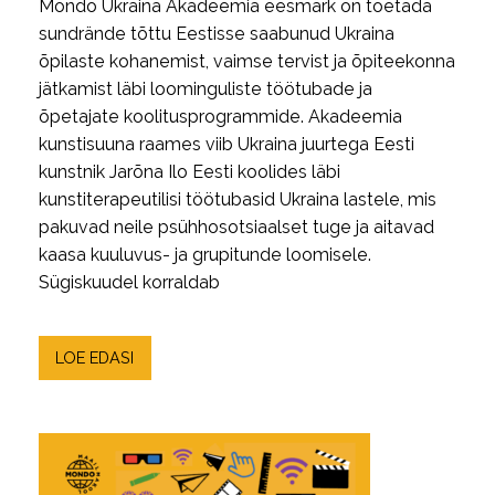
Mondo Ukraina Akadeemia eesmärk on toetada
sundrände tõttu Eestisse saabunud Ukraina
õpilaste kohanemist, vaimse tervist ja õpiteekonna
jätkamist läbi loominguliste töötubade ja
õpetajate koolitusprogrammide. Akadeemia
kunstisuuna raames viib Ukraina juurtega Eesti
kunstnik Jarõna Ilo Eesti koolides läbi
kunstiterapeutilisi töötubasid Ukraina lastele, mis
pakuvad neile psühhosotsiaalset tuge ja aitavad
kaasa kuuluvus- ja grupitunde loomisele.
Sügiskuudel korraldab
LOE EDASI