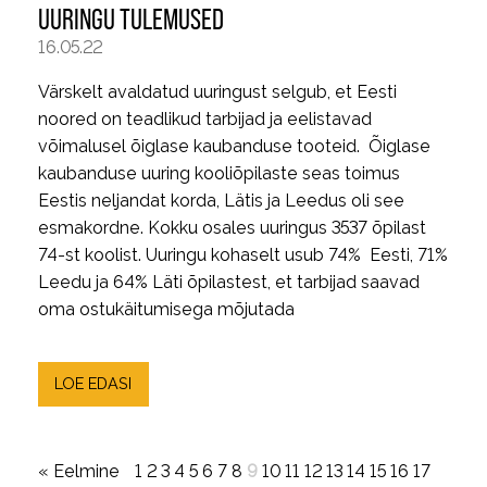
UURINGU TULEMUSED
16.05.22
Värskelt avaldatud uuringust selgub, et Eesti
noored on teadlikud tarbijad ja eelistavad
võimalusel õiglase kaubanduse tooteid. Õiglase
kaubanduse uuring kooliõpilaste seas toimus
Eestis neljandat korda, Lätis ja Leedus oli see
esmakordne. Kokku osales uuringus 3537 õpilast
74-st koolist. Uuringu kohaselt usub 74% Eesti, 71%
Leedu ja 64% Läti õpilastest, et tarbijad saavad
oma ostukäitumisega mõjutada
LOE EDASI
« Eelmine
1
2
3
4
5
6
7
8
9
10
11
12
13
14
15
16
17