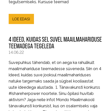
tegutsemiseks. Kursuse teemad
LOE EDASI
4 IDEED, KUIDAS SEL SUVEL MAAILMAHARIDUSE
TEEMADEGA TEGELEDA
14.06.22
Suvepuhkus tähendab, et on aega ka rahulikult
maailmahariduse teemadesse süveneda. Siin on 4
ideed, kuidas suve jooksul maailmahariduses
natuke targemaks saada ja sügisel kooliaastat
uute ideedega alustada. 1. Tänavakunsti konkurss
#ishareherpower noortele. Sinu õpilasi huvitab
aktivism? Jaga neile infot Mondo Maailmakooli
tänavakunsti konkursist, kus on osalemiseks vaja