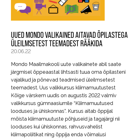
UUED MONDO VALIKAINED AITAVAD ÕPILASTEGA
ÜLEILMSETEST TEEMADEST RÄÄKIDA
20.06.22
Mondo Maailmakooli uute valikainete abil saate
järgmisel õppeaastal lihtsasti tuua oma õpilasteni
vajalikud ja põnevad teadmised üleilmsetest
teemadest. Uus valikkursus kliimamuutustest
Kõige värskem uudis on augustis 2022 valmiv
valikkursus gümnaasiumile “Kliimamuutused
looduses ja ühiskonnas”. Kursus aitab õppijal
mõista kliimamuutuste põhjuseid ja tagajärgi nii
looduses kui ühiskonnas, rahvusvahelist
kliimapoliitikat ning õppija enda võimalusi