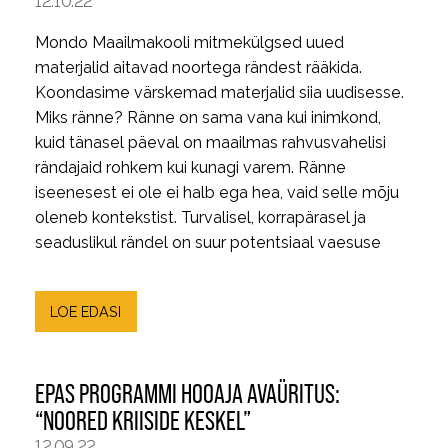
12.10.22
Mondo Maailmakooli mitmekülgsed uued
materjalid aitavad noortega rändest rääkida.
Koondasime värskemad materjalid siia uudisesse.
Miks ränne? Ränne on sama vana kui inimkond,
kuid tänasel päeval on maailmas rahvusvahelisi
rändajaid rohkem kui kunagi varem. Ränne
iseenesest ei ole ei halb ega hea, vaid selle mõju
oleneb kontekstist. Turvalisel, korrapärasel ja
seaduslikul rändel on suur potentsiaal vaesuse
LOE EDASI
EPAS PROGRAMMI HOOAJA AVAÜRITUS:
“NOORED KRIISIDE KESKEL”
12.09.22