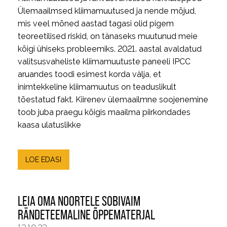
Ülemaailmsed kliimamuutused ja nende mõjud,
mis veel mõned aastad tagasi olid pigem
teoreetilised riskid, on tänaseks muutunud meie
kõigi ühiseks probleemiks. 2021. aastal avaldatud
valitsusvaheliste kliimamuutuste paneeli IPCC
aruandes toodi esimest korda välja, et
inimtekkeline kliimamuutus on teaduslikult
tõestatud fakt. Kiirenev ülemaailmne soojenemine
toob juba praegu kõigis maailma piirkondades
kaasa ulatuslikke
LOE EDASI
LEIA OMA NOORTELE SOBIVAIM
RÄNDETEEMALINE ÕPPEMATERJAL