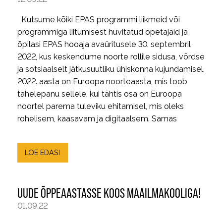
Kutsume kõiki EPAS programmi liikmeid või
programmiga liitumisest huvitatud õpetajaid ja
õpilasi EPAS hooaja avaüritusele 30. septembril
2022, kus keskendume noorte rollile sidusa, võrdse
ja sotsiaalselt jätkusuutliku ühiskonna kujundamisel.
2022. aasta on Euroopa noorteaasta, mis toob
tähelepanu sellele, kui tähtis osa on Euroopa
noortel parema tuleviku ehitamisel, mis oleks
rohelisem, kaasavam ja digitaalsem. Samas
LOE EDASI
UUDE ÕPPEAASTASSE KOOS MAAILMAKOOLIGA!
01.09.22