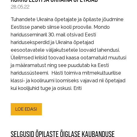
28.05.22
Tuhandete Ukraina õpetajate ja õpilaste jõudmine
Eestisse paneb siinse kooli proovile. Mondo
haridusseminaril 30. mail otsivad Eesti
hariduseksperdid ja Ukraina õpetajad
eesootavatele väljakutsetele loovaid lahendusi.
Üleilmsed kriisid toovad kaasa ootamatuid muutusi
ja määramatust ning see puudutab ka Eesti
haridussüsteemi. Hästi toimiva mitmekultuurilise
klassi- ja kooliruumi loomiseks vajavad nii õpetajad
kui koolijuhid tuge ja oskusi. Eriti
LOE EDASI
SELGUSID ÕPILASTE ÕIGLASE KAUBANDUSE