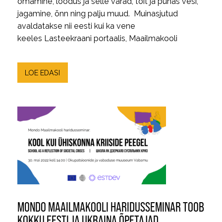
omamine, loodus ja selle varad, toit ja puhas vesi,
jagamine, õnn ning palju muud. Muinasjutud
avaldatakse nii eesti kui ka vene
keeles Lasteekraani portaalis, Maailmakooli
LOE EDASI
MONDO MAAILMAKOOLI HARIDUSSEMINAR TOOB
KOKKU EESTI JA UKRAINA ÕPETAJAD