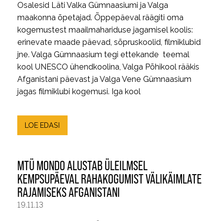
Osalesid Läti Valka Gümnaasiumi ja Valga
maakonna õpetajad. Õppepäeval räägiti oma
kogemustest maailmahariduse jagamisel koolis:
erinevate maade päevad, sõpruskoolid, filmiklubid
jne. Valga Gümnaasium tegi ettekande teemal
kool UNESCO ühendkoolina, Valga Põhikool rääkis
Afganistani päevast ja Valga Vene Gümnaasium
jagas filmiklubi kogemusi. Iga kool
LOE EDASI
MTÜ MONDO ALUSTAB ÜLEILMSEL
KEMPSUPÄEVAL RAHAKOGUMIST VÄLIKÄIMLATE
RAJAMISEKS AFGANISTANI
19.11.13