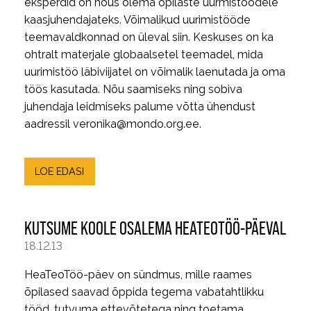
eksperdid on nõus olema õpilaste uurmistöödele
kaasjuhendajateks. Võimalikud uurimistööde
teemavaldkonnad on üleval siin. Keskuses on ka
ohtralt materjale globaalsetel teemadel, mida
uurimistöö läbiviijatel on võimalik laenutada ja oma
töös kasutada. Nõu saamiseks ning sobiva
juhendaja leidmiseks palume võtta ühendust
aadressil veronika@mondo.org.ee.
LOE EDASI
KUTSUME KOOLE OSALEMA HEATEOTÖÖ-PÄEVAL
18.12.13
HeaTeoTöö-päev on sündmus, mille raames
õpilased saavad õppida tegema vabatahtlikku
tööd, tutvuma ettevõtetega ning toetama