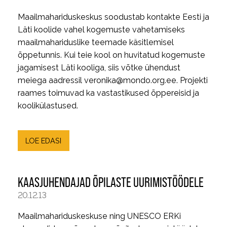
Maailmahariduskeskus soodustab kontakte Eesti ja
Läti koolide vahel kogemuste vahetamiseks
maailmahariduslike teemade käsitlemisel
õppetunnis. Kui teie kool on huvitatud kogemuste
jagamisest Läti kooliga, siis võtke ühendust
meiega aadressil veronika@mondo.org.ee. Projekti
raames toimuvad ka vastastikused õppereisid ja
koolikülastused.
LOE EDASI
KAASJUHENDAJAD ÕPILASTE UURIMISTÖÖDELE
20.12.13
Maailmahariduskeskuse ning UNESCO ERKi