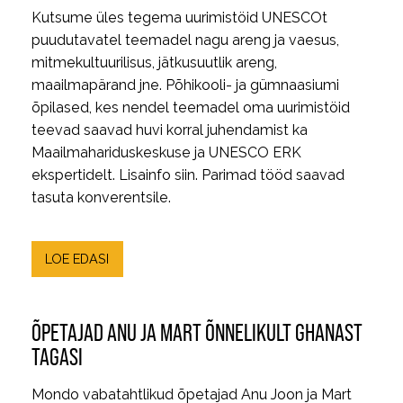
Kutsume üles tegema uurimistöid UNESCOt
puudutavatel teemadel nagu areng ja vaesus,
mitmekultuurilisus, jätkusuutlik areng,
maailmapärand jne. Põhikooli- ja gümnaasiumi
õpilased, kes nendel teemadel oma uurimistöid
teevad saavad huvi korral juhendamist ka
Maailmahariduskeskuse ja UNESCO ERK
ekspertidelt. Lisainfo siin. Parimad tööd saavad
tasuta konverentsile.
LOE EDASI
ÕPETAJAD ANU JA MART ÕNNELIKULT GHANAST
TAGASI
Mondo vabatahtlikud õpetajad Anu Joon ja Mart