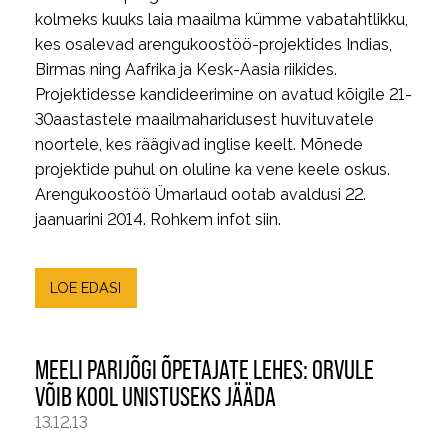
kolmeks kuuks laia maailma kümme vabatahtlikku,
kes osalevad arengukoostöö-projektides Indias,
Birmas ning Aafrika ja Kesk-Aasia riikides.
Projektidesse kandideerimine on avatud kõigile 21-
30aastastele maailmaharidusest huvituvatele
noortele, kes räägivad inglise keelt. Mõnede
projektide puhul on oluline ka vene keele oskus.
Arengukoostöö Ümarlaud ootab avaldusi 22.
jaanuarini 2014. Rohkem infot siin.
LOE EDASI
MEELI PARIJÕGI ÕPETAJATE LEHES: ORVULE
VÕIB KOOL UNISTUSEKS JÄÄDA
13.12.13