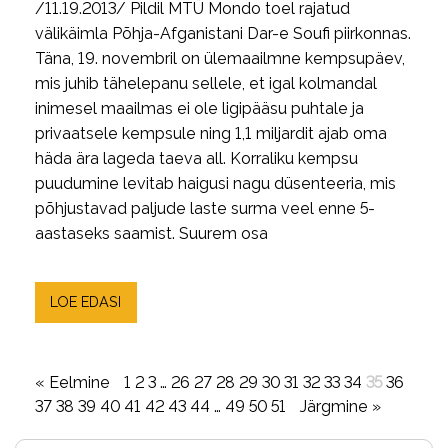
/11.19.2013/ Pildil MTÜ Mondo toel rajatud
välikäimla Põhja-Afganistani Dar-e Soufi piirkonnas.
Täna, 19. novembril on ülemaailmne kempsupäev,
mis juhib tähelepanu sellele, et igal kolmandal
inimesel maailmas ei ole ligipääsu puhtale ja
privaatsele kempsule ning 1,1 miljardit ajab oma
häda ära lageda taeva all. Korraliku kempsu
puudumine levitab haigusi nagu düsenteeria, mis
põhjustavad paljude laste surma veel enne 5-
aastaseks saamist. Suurem osa
LOE EDASI
« Eelmine
1
2
3
…
26
27
28
29
30
31
32
33
34
35
36
37
38
39
40
41
42
43
44
…
49
50
51
Järgmine »