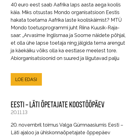
40 euro eest saab Aafrika laps aasta aega koolis
käia. Miks otsustas Mondo organisatsioon Eestis
hakata toetama Aafrika laste kooliskäimist? MTÜ
Mondo toetus­programmi juht Riina Kuusik-Raja­
saar: „Arvasime Inglismaa ja Soome näidete põhjal,
et olla ühe lapse toetaja ning jälgida tema arengut
ja käekäiku võiks olla ka eestlase meelest tore.
Abiorganisatsioonid on suured ja liigutavad palju
LOE EDASI
EESTI – LÄTI ÕPETAJATE KOOSTÖÖPÄEV
20.11.13
20. novembril toimus Valga Gümnaasiumis Eesti –
Läti ajaloo ja ühiskonnaõpetajate õppepäev