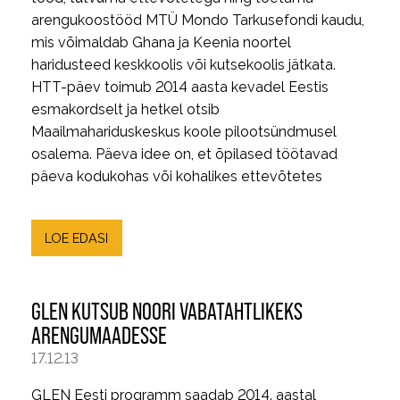
arengukoostööd MTÜ Mondo Tarkusefondi kaudu,
mis võimaldab Ghana ja Keenia noortel
haridusteed keskkoolis või kutsekoolis jätkata.
HTT-päev toimub 2014 aasta kevadel Eestis
esmakordselt ja hetkel otsib
Maailmahariduskeskus koole pilootsündmusel
osalema. Päeva idee on, et õpilased töötavad
päeva kodukohas või kohalikes ettevõtetes
LOE EDASI
GLEN KUTSUB NOORI VABATAHTLIKEKS
ARENGUMAADESSE
17.12.13
GLEN Eesti programm saadab 2014. aastal