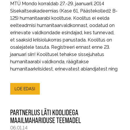
MTÜ Mondo korraldab 27.-29. jaanuaril 2014
Sisekaitseakadeemias (Kase 61, Päästekolledž B-
125) humanitaarabi koolituse. Koolitus ei eelda
eelteadmisi humanitaarvaldkonnast, oodatud on
erinevate valdkondade esindajad, kes tunnevad,
et saaksid kriisiolukorras panustada. Koolitus on
osalejatele tasuta. Registreeri ennast enne 23.
jaanuari siin! Koolitusel tehakse sissejuhatus
humanitaarabi valdkonda, räägitakse
humanitaarkriisidest, erinevatest abiandjatest ning
LOE EDASI
PARTNERLUS LÄTI KOOLIDEGA
MAAILMAHARIDUSE TEEMADEL
06.01.14