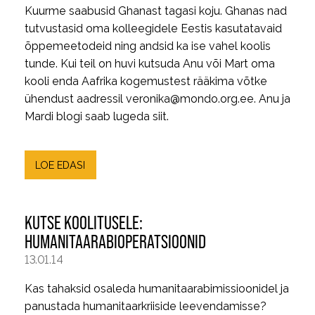
Kuurme saabusid Ghanast tagasi koju. Ghanas nad
tutvustasid oma kolleegidele Eestis kasutatavaid
õppemeetodeid ning andsid ka ise vahel koolis
tunde. Kui teil on huvi kutsuda Anu või Mart oma
kooli enda Aafrika kogemustest rääkima võtke
ühendust aadressil veronika@mondo.org.ee. Anu ja
Mardi blogi saab lugeda siit.
LOE EDASI
KUTSE KOOLITUSELE:
HUMANITAARABIOPERATSIOONID
13.01.14
Kas tahaksid osaleda humanitaarabimissioonidel ja
panustada humanitaarkriiside leevendamisse?