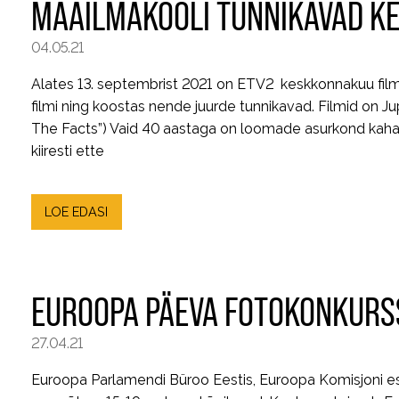
MAAILMAKOOLI TUNNIKAVAD K
04.05.21
Alates 13. septembrist 2021 on ETV2 keskkonnakuu filmi
filmi ning koostas nende juurde tunnikavad. Filmid on Jup
The Facts”) Vaid 40 aastaga on loomade asurkond kahanen
kiiresti ette
LOE EDASI
EUROOPA PÄEVA FOTOKONKURS
27.04.21
Euroopa Parlamendi Büroo Eestis, Euroopa Komisjoni e