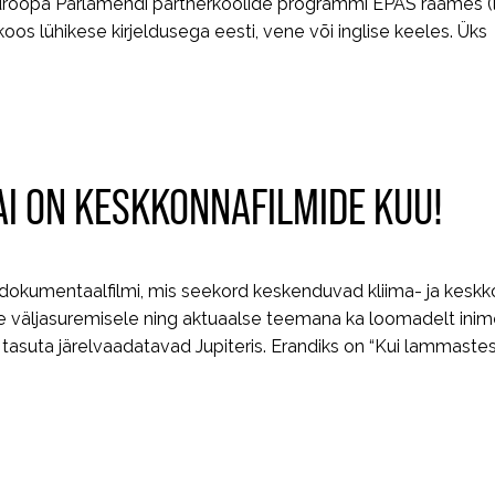
uroopa Parlamendi partnerkoolide programmi EPAS raames (
oos lühikese kirjeldusega eesti, vene või inglise keeles. Üks
AI ON KESKKONNAFILMIDE KUU!
okumentaalfilmi, mis seekord keskenduvad kliima- ja keskkon
e väljasuremisele ning aktuaalse teemana ka loomadelt inimes
st tasuta järelvaadatavad Jupiteris. Erandiks on “Kui lammastes