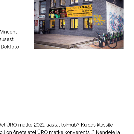
 Vincent
tsusest
i Dokfoto
l ÜRO matke 2021. aastal toimub? Kuidas klassile
oll on õpetajatel ÜRO matke konverentsil? Nendele ja