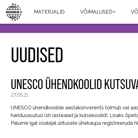
MATERJALID
VÕIMALUSED
VÕ
UUDISED
UNESCO ÜHENDKOOLID KUTSUV
27.05.21
UNESCO ühendkoolide aastakonverents toimub sel aastal 
haridusasutusi (sh lasteaiad ja kutsekoolid). Lisaks õpe
Palume igal osalejal üritusele ühekaupa registreeruda hi