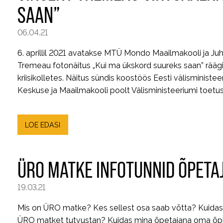
SAAN”
06.04.21
6. aprillil 2021 avatakse MTÜ Mondo Maailmakooli ja Ju
Tremeau fotonäitus „Kui ma ükskord suureks saan” räägi
kriisikolletes. Näitus sündis koostöös Eesti välisminis
Keskuse ja Maailmakooli poolt Välisministeeriumi toetus
LOE EDASI
ÜRO MATKE INFOTUNNID ÕPETAJA
19.03.21
Mis on ÜRO matke? Kes sellest osa saab võtta? Kuidas
ÜRO matket tutvustan? Kuidas mina õpetajana oma õpil