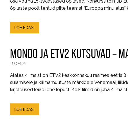
osa võtma 15-19aastased õpilased. Konkurss toimub E
õpilaste poolt tehtud pilte teemal “Euroopa minu elus” k
LOE EDASI
MONDO JA ETV2 KUTSUVAD – M
19.04.21
Alates 4. maist on ETV2 keskkonnakuu raames eetris 8 d
sulamisele ja kliimamuutuste märkidele Venemaal, liikid
kirjeldused leiad lehe lõpust. Kõik filmid on juba 4. mai
LOE EDASI