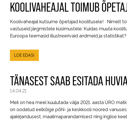
KOOLIVAHEAJAL TOIMUB ÕPETA
Koolivaheajal kutsume õpetajad koolitusele! Nimelt toi
vastuseid järgmistele küsimustele: Kuidas muuta kool
Euroopa teemasid illustreerivaid andmeid ja statistikat
LOE EDASI
TÄNASEST SAAB ESITADA HUVI
14.04.21
Meil on hea meel kuulutada välja 2021. aasta ÜRO matk
on oodatud eelkõige põhi- ja keskkooli noored vanuses 1
ajakirjandusest, maailmaparandamisest ning inglise kee