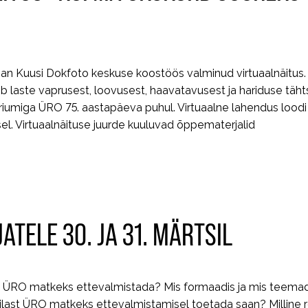
han Kuusi Dokfoto keskuse koostöös valminud virtuaalnäitus.
b laste vaprusest, loovusest, haavatavusest ja hariduse täh
teeriumiga ÜRO 75. aastapäeva puhul. Virtuaalne lahendus lood
el. Virtuaalnäituse juurde kuuluvad õppematerjalid
TELE 30. JA 31. MÄRTSIL
 ÜRO matkeks ettevalmistada? Mis formaadis ja mis teemade
ast ÜRO matkeks ettevalmistamisel toetada saan? Milline r