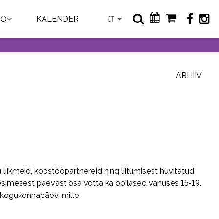
TO
KALENDER
ET
ARHIIV
iikmeid, koostööpartnereid ning liitumisest huvitatud
si esimesest päevast osa võtta ka õpilased vanuses 15-19.
is kogukonnapäev, mille