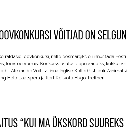
OOVKONKURSI VÕITJAD ON SELGU
raldasid loovkonkursi, mille eesmärgiks oli innustada Eesti 
s, loovtöö vormis. Konkurss osutus populaarseks, kokku esit
öd – Alexandra Voit Tallinna Inglise Kolledžist laulu/animats
ning Helo Laatspera ja Kärt Kokkota Hugo Treffneri
ITUS “KUI MA ÜKSKORD SUUREKS