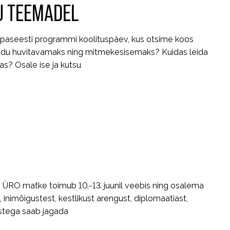
U TEEMADEL
#epaseesti programmi koolituspäev, kus otsime koos
audu huvitavamaks ning mitmekesisemaks? Kuidas leida
as? Osale ise ja kutsu
 ÜRO matke toimub 10.-13. juunil veebis ning osalema
inimõigustest, kestlikust arengust, diplomaatiast,
astega saab jagada