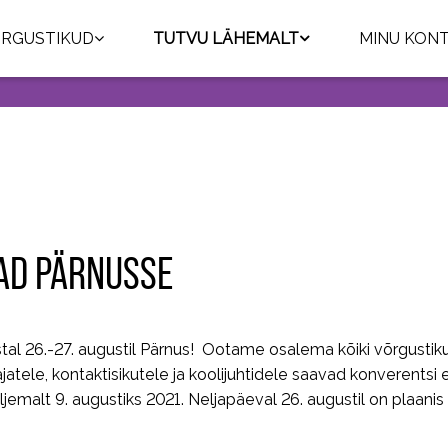
RGUSTIKUD
TUTVU LÄHEMALT
MINU KON
AD PÄRNUSSE
26.-27. augustil Pärnus! Ootame osalema kõiki võrgustiku l
tajatele, kontaktisikutele ja koolijuhtidele saavad konverent
ljemalt 9. augustiks 2021. Neljapäeval 26. augustil on plaan