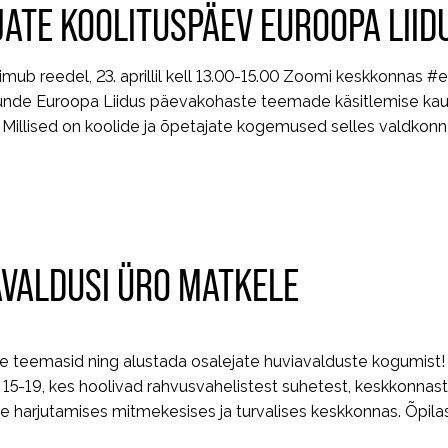
JATE KOOLITUSPÄEV EUROOPA LIID
mub reedel, 23. aprillil kell 13.00-15.00 Zoomi keskkonnas 
itunde Euroopa Liidus päevakohaste teemade käsitlemise k
? Millised on koolide ja õpetajate kogemused selles valdkonn
AVALDUSI ÜRO MATKELE
e teemasid ning alustada osalejate huviavalduste kogumist!
5-19, kes hoolivad rahvusvahelistest suhetest, keskkonnast, 
le harjutamises mitmekesises ja turvalises keskkonnas. Õpil