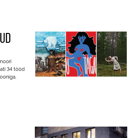
NUD
noori
ati 34 tööd
iooniga,