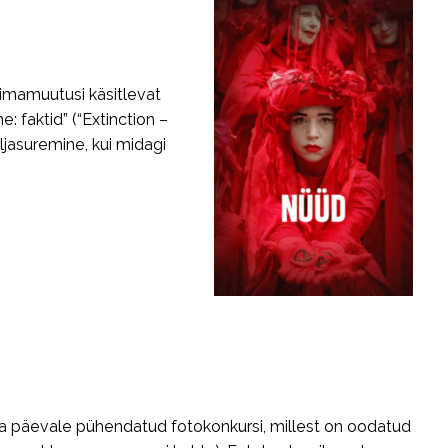
iimamuutusi käsitlevat
: faktid” (“Extinction –
ljasuremine, kui midagi
a päevale pühendatud fotokonkursi, millest on oodatud