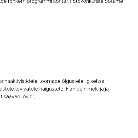
loe rohkem programmi kohta). Fotokonkursile ootame
naaktivistidele, loomade õigustele, igikeltsa
tele levivatele haigustele. Filmide nimekirja ja
t saavad lõvid”,