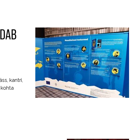
NDAB
s, kantri,
e kohta