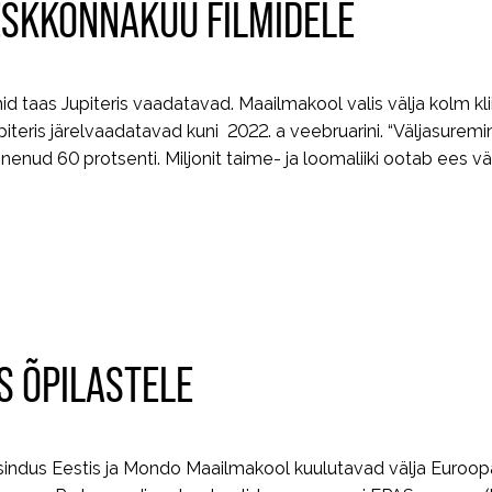
ESKKONNAKUU FILMIDELE
d taas Jupiteris vaadatavad. Maailmakool valis välja kolm kl
iteris järelvaadatavad kuni 2022. a veebruarini. “Väljasuremine
ud 60 protsenti. Miljonit taime- ja loomaliiki ootab ees vä
S ÕPILASTELE
sindus Eestis ja Mondo Maailmakool kuulutavad välja Euroop