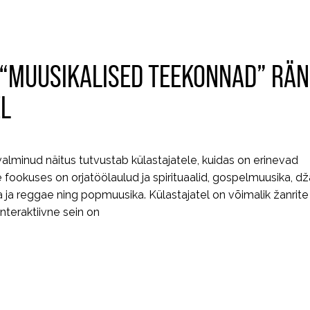
 “MUUSIKALISED TEEKONNAD” RÄ
EL
lminud näitus tutvustab külastajatele, kuidas on erinevad
ookuses on orjatöölaulud ja spirituaalid, gospelmuusika, džäs
 ska ja reggae ning popmuusika. Külastajatel on võimalik žanrit
nteraktiivne sein on