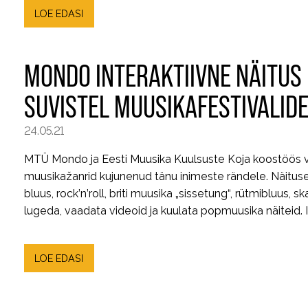
LOE EDASI
MONDO INTERAKTIIVNE NÄITUS
SUVISTEL MUUSIKAFESTIVALID
24.05.21
MTÜ Mondo ja Eesti Muusika Kuulsuste Koja koostöös va
muusikažanrid kujunenud tänu inimeste rändele. Näituse f
bluus, rock’n’roll, briti muusika „sissetung“, rütmibluus,
lugeda, vaadata videoid ja kuulata popmuusika näiteid. I
LOE EDASI