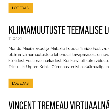
LOE EDASI
KLIIMAMUUTUSTE TEEMALISE L
11.04.21
Mondo Maailmakool ja Matsalu Loodusfilmide Festival kor
otsima kliimamuutustele lahendusi tavapärasest erineva
kõikidest Eestimaa nurkadest. Konkursil oli kolm võidutö
Triinu-Liis Urgard Kohila Gümnaasiumist akrüülmaaliga 
LOE EDASI
VINCENT TREMEAU VIRTUAALNÄ