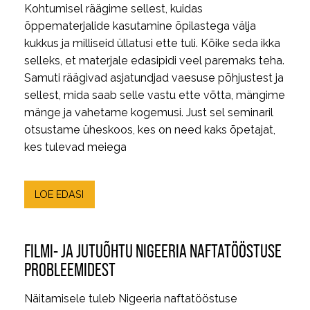
Kohtumisel räägime sellest, kuidas
õppematerjalide kasutamine õpilastega välja
kukkus ja milliseid üllatusi ette tuli. Kõike seda ikka
selleks, et materjale edasipidi veel paremaks teha.
Samuti räägivad asjatundjad vaesuse põhjustest ja
sellest, mida saab selle vastu ette võtta, mängime
mänge ja vahetame kogemusi. Just sel seminaril
otsustame üheskoos, kes on need kaks õpetajat,
kes tulevad meiega
LOE EDASI
FILMI- JA JUTUÕHTU NIGEERIA NAFTATÖÖSTUSE
PROBLEEMIDEST
Näitamisele tuleb Nigeeria naftatööstuse