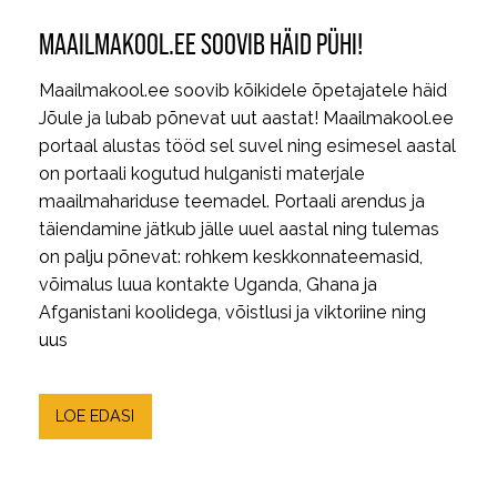
MAAILMAKOOL.EE SOOVIB HÄID PÜHI!
Maailmakool.ee soovib kõikidele õpetajatele häid
Jõule ja lubab põnevat uut aastat! Maailmakool.ee
portaal alustas tööd sel suvel ning esimesel aastal
on portaali kogutud hulganisti materjale
maailmahariduse teemadel. Portaali arendus ja
täiendamine jätkub jälle uuel aastal ning tulemas
on palju põnevat: rohkem keskkonnateemasid,
võimalus luua kontakte Uganda, Ghana ja
Afganistani koolidega, võistlusi ja viktoriine ning
uus
LOE EDASI