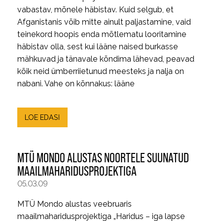
vabastav, mõnele häbistav. Kuid selgub, et
Afganistanis võib mitte ainult paljastamine, vaid
teinekord hoopis enda mõtlematu looritamine
häbistav olla, sest kui lääne naised burkasse
mähkuvad ja tänavale kõndima lähevad, peavad
kõik neid ümberriietunud meesteks ja nalja on
nabani. Vahe on kõnnakus: lääne
LOE EDASI
MTÜ MONDO ALUSTAS NOORTELE SUUNATUD
MAAILMAHARIDUSPROJEKTIGA
05.03.09
MTÜ Mondo alustas veebruaris
maailmaharidusprojektiga „Haridus – iga lapse