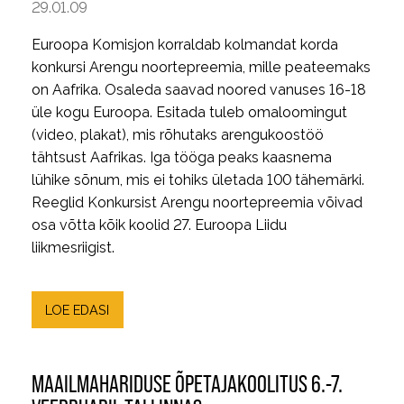
29.01.09
Euroopa Komisjon korraldab kolmandat korda
konkursi Arengu noortepreemia, mille peateemaks
on Aafrika. Osaleda saavad noored vanuses 16-18
üle kogu Euroopa. Esitada tuleb omaloomingut
(video, plakat), mis rõhutaks arengukoostöö
tähtsust Aafrikas. Iga tööga peaks kaasnema
lühike sõnum, mis ei tohiks ületada 100 tähemärki.
Reeglid Konkursist Arengu noortepreemia võivad
osa võtta kõik koolid 27. Euroopa Liidu
liikmesriigist.
LOE EDASI
MAAILMAHARIDUSE ÕPETAJAKOOLITUS 6.-7.