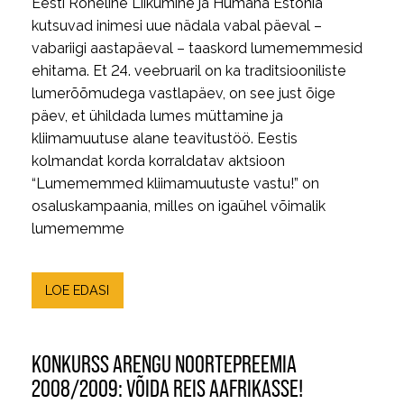
Eesti Roheline Liikumine ja Humana Estonia
kutsuvad inimesi uue nädala vabal päeval –
vabariigi aastapäeval – taaskord lumememmesid
ehitama. Et 24. veebruaril on ka traditsiooniliste
lumerõõmudega vastlapäev, on see just õige
päev, et ühildada lumes müttamine ja
kliimamuutuse alane teavitustöö. Eestis
kolmandat korda korraldatav aktsioon
“Lumememmed kliimamuutuste vastu!” on
osaluskampaania, milles on igaühel võimalik
lumememme
LOE EDASI
KONKURSS ARENGU NOORTEPREEMIA
2008/2009: VÕIDA REIS AAFRIKASSE!