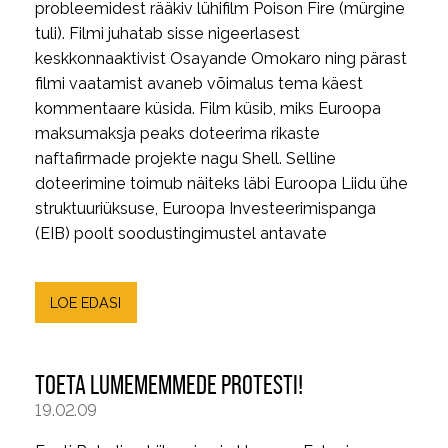
probleemidest rääkiv lühifilm Poison Fire (mürgine
tuli). Filmi juhatab sisse nigeerlasest
keskkonnaaktivist Osayande Omokaro ning pärast
filmi vaatamist avaneb võimalus tema käest
kommentaare küsida. Film küsib, miks Euroopa
maksumaksja peaks doteerima rikaste
naftafirmade projekte nagu Shell. Selline
doteerimine toimub näiteks läbi Euroopa Liidu ühe
struktuuriüksuse, Euroopa Investeerimispanga
(EIB) poolt soodustingimustel antavate
LOE EDASI
TOETA LUMEMEMMEDE PROTESTI!
19.02.09