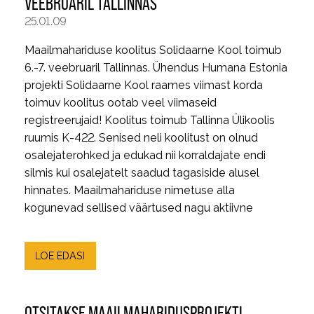
VEEBRUARIL TALLINNAS
25.01.09
Maailmahariduse koolitus Solidaarne Kool toimub
6.-7. veebruaril Tallinnas. Ühendus Humana Estonia
projekti Solidaarne Kool raames viimast korda
toimuv koolitus ootab veel viimaseid
registreerujaid! Koolitus toimub Tallinna Ülikoolis
ruumis K-422. Senised neli koolitust on olnud
osalejaterohked ja edukad nii korraldajate endi
silmis kui osalejatelt saadud tagasiside alusel
hinnates. Maailmahariduse nimetuse alla
kogunevad sellised väärtused nagu aktiivne
LOE EDASI
OTSITAKSE MAAILMAHARIDUSPROJEKTI