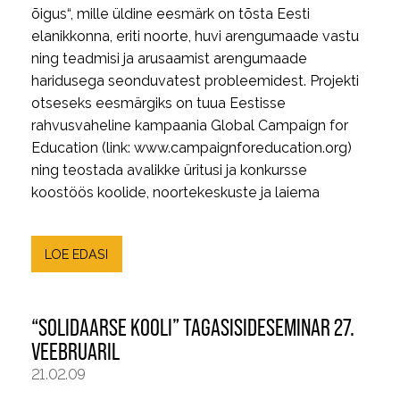
õigus“, mille üldine eesmärk on tõsta Eesti
elanikkonna, eriti noorte, huvi arengumaade vastu
ning teadmisi ja arusaamist arengumaade
haridusega seonduvatest probleemidest. Projekti
otseseks eesmärgiks on tuua Eestisse
rahvusvaheline kampaania Global Campaign for
Education (link: www.campaignforeducation.org)
ning teostada avalikke üritusi ja konkursse
koostöös koolide, noortekeskuste ja laiema
LOE EDASI
“SOLIDAARSE KOOLI” TAGASISIDESEMINAR 27.
VEEBRUARIL
21.02.09