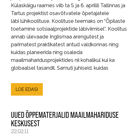
Külaskäigu raames viib ta 5. ja 6. aprillil Tallinnas ja
Tartus projektist osavõtvatele õpetajatele
läbi lühikoolituse. Koolituse teemaks on “Õpilaste
toetamine sotsiaalprojektide läbiviimisel”. Koolitus
annab ülevaade Inglismaa arengutest ja
parimatest praktikatest antud valdkonnas ning
kuidas planeerida ning osaleda
maailmaharidusprojektides nii kohalikul kui ka
globaalsel tasandil. Samuti juhiseid, kuidas
LOE EDASI
UUED ÕPPEMATERJALID MAAILMAHARIDUSE
KESKUSEST
22.02.11