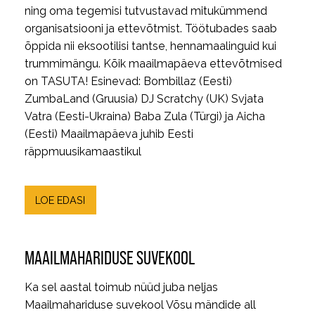
ning oma tegemisi tutvustavad mitukümmend
organisatsiooni ja ettevõtmist. Töötubades saab
õppida nii eksootilisi tantse, hennamaalinguid kui
trummimängu. Kõik maailmapäeva ettevõtmised
on TASUTA! Esinevad: Bombillaz (Eesti)
ZumbaLand (Gruusia) DJ Scratchy (UK) Svjata
Vatra (Eesti-Ukraina) Baba Zula (Türgi) ja Aicha
(Eesti) Maailmapäeva juhib Eesti
räppmuusikamaastikul
LOE EDASI
MAAILMAHARIDUSE SUVEKOOL
Ka sel aastal toimub nüüd juba neljas
Maailmahariduse suvekool Võsu mändide all