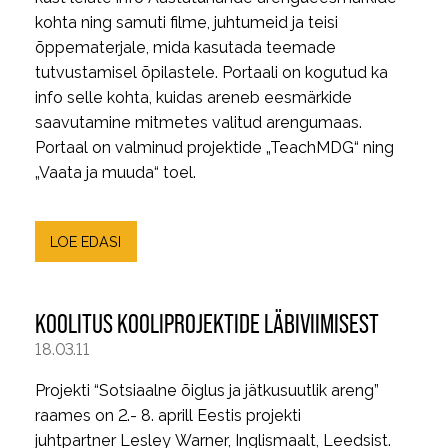
kohta ning samuti filme, juhtumeid ja teisi
õppematerjale, mida kasutada teemade
tutvustamisel õpilastele. Portaali on kogutud ka
info selle kohta, kuidas areneb eesmärkide
saavutamine mitmetes valitud arengumaas.
Portaal on valminud projektide „TeachMDG“ ning
„Vaata ja muuda“ toel.
LOE EDASI
KOOLITUS KOOLIPROJEKTIDE LÄBIVIIMISEST
18.03.11
Projekti “Sotsiaalne õiglus ja jätkusuutlik areng”
raames on 2.- 8. aprill Eestis projekti
juhtpartner Lesley Warner, Inglismaalt, Leedsist.