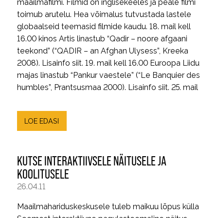
maailmafilmi. Filmid on inglisekeeles ja peale filmi
toimub arutelu. Hea võimalus tutvustada lastele
globaalseid teemasid filmide kaudu. 18. mail kell
16.00 kinos Artis linastub “Qadir – noore afgaani
teekond” (“QADIR – an Afghan Ulysess”, Kreeka
2008). Lisainfo siit. 19. mail kell 16.00 Euroopa Liidu
majas linastub “Pankur vaestele” (“Le Banquier des
humbles”, Prantsusmaa 2000). Lisainfo siit. 25. mail
LOE EDASI
KUTSE INTERAKTII​VSELE NÄITUSELE JA
KOOLITUSEL​E
26.04.11
Maailmahariduskeskusele tuleb maikuu lõpus külla