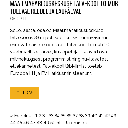
MAAILMAHARIDUSKESKUSE TALVEKOOL TOIMUB
TULEVAL REEDEL JA LAUPÄEVAL
08.02.11
Sellel aastal osaleb Maailmahariduskeskuse
talvekoolis 33 nii põhikooli kui ka gümnaasiumi
erinevate ainete õpetajat. Talvekool toimub 10.-11.
veebruaril Nelijärvel, kus õpetajad saavad osa
mitmekülgsest programmist ning huvitavatest
ettekannetest. Talvekooli läbiviimist toetab
Euroopa Liit ja EV Haridusministeerium.
LOE EDASI
« Eelmine
1
2
3
…
33
34
35
36
37
38
39
40
41
42
43
44
45
46
47
48
49
50
51
Järgmine »