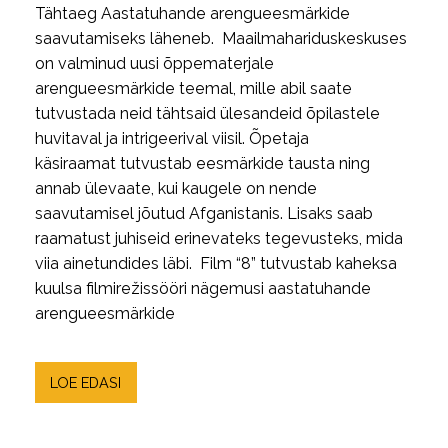
Tähtaeg Aastatuhande arengueesmärkide
saavutamiseks läheneb. Maailmahariduskeskuses
on valminud uusi õppematerjale
arengueesmärkide teemal, mille abil saate
tutvustada neid tähtsaid ülesandeid õpilastele
huvitaval ja intrigeerival viisil. Õpetaja
käsiraamat tutvustab eesmärkide tausta ning
annab ülevaate, kui kaugele on nende
saavutamisel jõutud Afganistanis. Lisaks saab
raamatust juhiseid erinevateks tegevusteks, mida
viia ainetundides läbi. Film “8” tutvustab kaheksa
kuulsa filmirežissööri nägemusi aastatuhande
arengueesmärkide
LOE EDASI