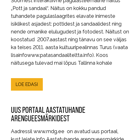
Soomest interaktiivne pagulasteemaline näitus
„Pott ja sandaal“. Näitus on kokku pandud
tuhandete pagulaslaagrites elavate inimeste
isiklikest asjadest: pottidest ja sandaalidest ning
nende omanike elulugudest ja fotodest. Näitust on
koostatud 2007.aastast ning tänavu on see väljas
ka teises 2011. aasta kultuuripealinnas Turus (vaata
lisainfowww.patasandaaliteltta.info). Koos
näitusega tulevad mai lõpus Tallinna kohale
LOE EDASI
UUS PORTAAL AASTATUHANDE
ARENGUEESMÄRKIDEST
Aadressil www.mdg.ee on avatud uus portaal,
kust leiate info Aastatuhande arengueesmärkide