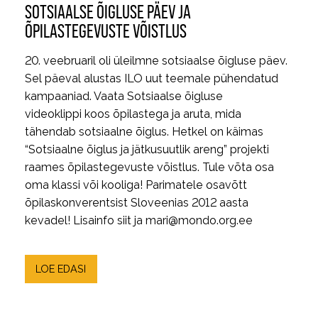
SOTSIAALSE ÕIGLUSE PÄEV JA
ÕPILASTEGEVUSTE VÕISTLUS
20. veebruaril oli üleilmne sotsiaalse õigluse päev.
Sel päeval alustas ILO uut teemale pühendatud
kampaaniad. Vaata Sotsiaalse õigluse
videoklippi koos õpilastega ja aruta, mida
tähendab sotsiaalne õiglus. Hetkel on käimas
“Sotsiaalne õiglus ja jätkusuutlik areng” projekti
raames õpilastegevuste võistlus. Tule võta osa
oma klassi või kooliga! Parimatele osavõtt
õpilaskonverentsist Sloveenias 2012 aasta
kevadel! Lisainfo siit ja mari@mondo.org.ee
LOE EDASI