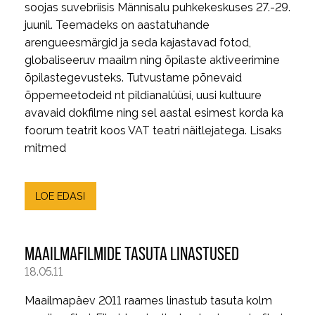
soojas suvebriisis Männisalu puhkekeskuses 27.-29.
juunil. Teemadeks on aastatuhande
arengueesmärgid ja seda kajastavad fotod,
globaliseeruv maailm ning õpilaste aktiveerimine
õpilastegevusteks. Tutvustame põnevaid
õppemeetodeid nt pildianalüüsi, uusi kultuure
avavaid dokfilme ning sel aastal esimest korda ka
foorum teatrit koos VAT teatri näitlejatega. Lisaks
mitmed
LOE EDASI
MAAILMAFILMIDE TASUTA LINASTUSED
18.05.11
Maailmapäev 2011 raames linastub tasuta kolm