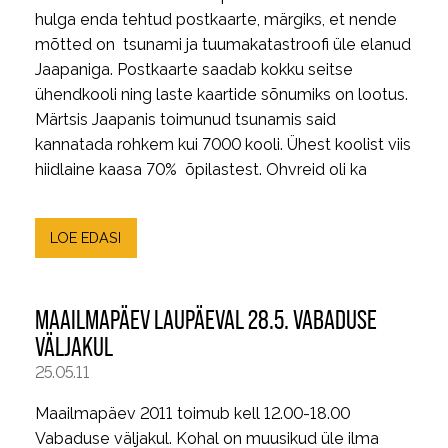
hulga enda tehtud postkaarte, märgiks, et nende
mõtted on tsunami ja tuumakatastroofi üle elanud
Jaapaniga. Postkaarte saadab kokku seitse
ühendkooli ning laste kaartide sõnumiks on lootus.
Märtsis Jaapanis toimunud tsunamis said
kannatada rohkem kui 7000 kooli. Ühest koolist viis
hiidlaine kaasa 70% õpilastest. Ohvreid oli ka
LOE EDASI
MAAILMAPÄEV LAUPÄEVAL 28.5. VABADUSE
VÄLJAKUL
25.05.11
Maailmapäev 2011 toimub kell 12.00-18.00
Vabaduse väljakul. Kohal on muusikud üle ilma