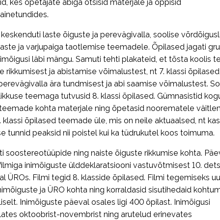
d, kes õpetajate abiga otsisid materjale ja õppisid
 ainetundides.
keskenduti laste õiguste ja perevägivalla, soolise võrdõigus
aste ja varjupaiga taotlemise teemadele. Õpilased jagati gr
inimõigusi läbi mängu. Samuti tehti plakateid, et tõsta koolis t
e rikkumisest ja abistamise võimalustest, nt 7. klassi õpilased
perevägivalla ära tundmisest ja abi saamise võimalustest. So
ikkuse teemaga tutvusid 8. klassi õpilased. Gümnasistid kog
teemade kohta materjale ning õpetasid noorematele väitlemi
8. klassi õpilased teemade üle, mis on neile aktuaalsed, nt kas
 tunnid peaksid nii poistel kui ka tüdrukutel koos toimuma.
iti soostereotüüpide ning naiste õiguste rikkumise kohta. Päe
 filmiga inimõiguste ülddeklaratsiooni vastuvõtmisest 10. det
al ÜROs. Filmi tegid 8. klasside õpilased. Filmi tegemiseks uu
nimõiguste ja ÜRO kohta ning korraldasid sisutihedaid kohtum
iselt. Inimõiguste päeval osales ligi 400 õpilast. Inimõigusi
alates oktoobrist-novembrist ning arutelud erinevates