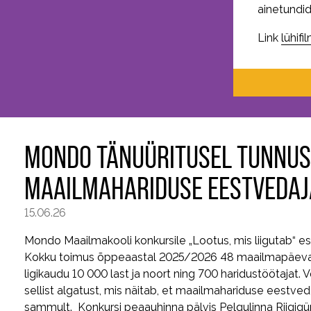
ainetundid
Link
lühifi
MONDO TÄNUÜRITUSEL TUNNUS
MAAILMAHARIDUSE EESTVEDAJ
15.06.26
Mondo Maailmakooli konkursile „Lootus, mis liigutab“ esi
Kokku toimus õppeaastal 2025/2026 48 maailmapäeva, 
ligikaudu 10 000 last ja noort ning 700 haridustöötajat.
sellist algatust, mis näitab, et maailmahariduse eest
sammult. Konkursi peaauhinna pälvis Pelgulinna Riigi