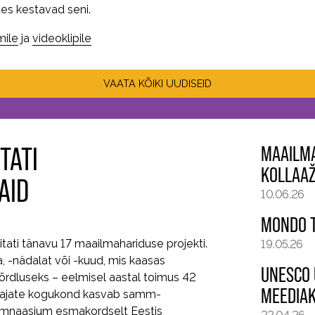
es kestavad seni.
lmile
ja
videoklipile
VAATA KÕIKI UUDISEID
TATI
MAAILMA
KOLLAAŽ
AID
10.06.26
MONDO T
tati tänavu 17 maailmahariduse projekti.
19.05.26
-nädalat või -kuud, mis kaasas
UNESCO 
 Võrdluseks – eelmisel aastal toimus 42
MEEDIAK
vedajate kogukond kasvab samm-
gümnaasium esmakordselt Eestis