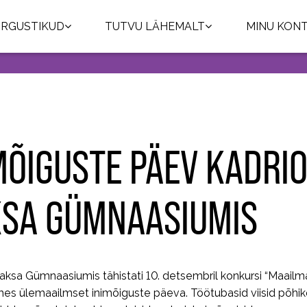
RGUSTIKUD
TUTVU LÄHEMALT
MINU KON
MÕIGUSTE PÄEV KADRI
SA GÜMNAASIUMIS
Saksa Gümnaasiumis tähistati 10. detsembril konkursi “Maai
es ülemaailmset inimõiguste päeva. Töötubasid viisid põhiko