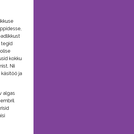
likkuse
uppidesse,
eadlikkust
 tegid
olise
usid kokku
st. Nii
 käsitöö ja
v algas
sembril
risid
isi