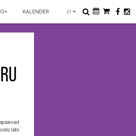
TO
KALENDER
ET
ORU
lmapäevad
olis läbi