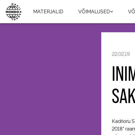
MATERJALID
VÕIMALUSED
VÕ
22.02.19
INI
SAK
Kadrioru 
2018” raam