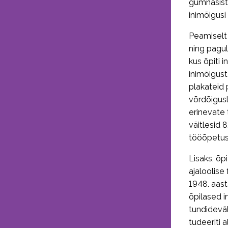
gümnasisti
inimõigusi
Peamiselt 
ning pagul
kus õpiti 
inimõigust
plakateid 
võrdõigusl
erinevate 
väitlesid 
tööõpetuse
Lisaks, õp
ajaloolise
1948. aast
õpilased i
tundideväl
tudeeriti 