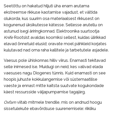
Seetõttu on hakatud hiljuti üha enam arutama
ekstreemse rikkuse kaotamise vajadust, et vältida
olukorda, kus suurim osa materiaalsest rikkusest on
kogunenud üksikutesse kätesse. Sellesse arutellu on
astunud isegi äriringkonnad. Elektroonika suurtootja
Knife
Rootsist avaldas koomiksi sellest, kuidas ülirikkad
elavad õnnetuid elusid; oravate moel pähkleid korjates
kulutavad nad oma raha kallitele ja tarbetutele asjadele.
Vaesus pole ühiskonnas hiiliv viirus. Enamasti tekitavad
selle inimesed ise. Muidugi on neid, kes valivad elada
vaesuses nagu Diogenes tünnis. Kuid enamasti on see
hoopis juhuste kokkulangemise või süstemaatilise
vaeste ja ennast mitte kaitsta suutvate kogukondade
käest ressursside väljapumpamise tagajärg.
Oxfam
viitab mitmele trendile, mis on andnud hoogu
sissetulekute ebavõrdsuse suurenemisele: riikliku