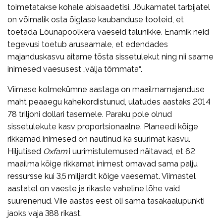
toimetatakse kohale abisaadetisi. Jõukamatel tarbijatel
on võimalik osta õiglase kaubanduse tooteid, et
toetada Lõunapoolkera vaeseid talunikke. Enamik neid
tegevusi toetub arusaamale, et edendades
majanduskasvu aitame tõsta sissetulekut ning nii saame
inimesed vaesusest „välja tõmmata“.
Viimase kolmekümne aastaga on maailmamajanduse
maht peaaegu kahekordistunud, ulatudes aastaks 2014
78 triljoni dollari tasemele. Paraku pole olnud
sissetulekute kasv proportsionaalne. Planeedi kõige
rikkamad inimesed on nautinud ka suurimat kasvu.
Hiljutised
Oxfam’
i uurimistulemused näitavad, et 62
maailma kõige rikkamat inimest omavad sama palju
ressursse kui 3,5 miljardit kõige vaesemat. Viimastel
aastatel on vaeste ja rikaste vaheline lõhe vaid
suurenenud. Viie aastas eest oli sama tasakaalupunkti
jaoks vaja 388 rikast.