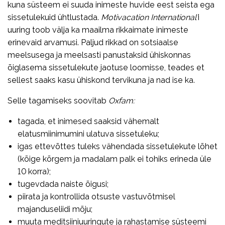
kuna süsteem ei suuda inimeste huvide eest seista ega
sissetulekuid ühtlustada.
Motivacation International’
i
uuring toob välja ka maailma rikkaimate inimeste
erinevaid arvamusi. Paljud rikkad on sotsiaalse
meelsusega ja meelsasti panustaksid ühiskonnas
õiglasema sissetulekute jaotuse loomisse, teades et
sellest saaks kasu ühiskond tervikuna ja nad ise ka.
Selle tagamiseks soovitab
Oxfam:
tagada, et inimesed saaksid vähemalt
elatusmiinimumini ulatuva sissetuleku;
igas ettevõttes tuleks vähendada sissetulekute lõhet
(kõige kõrgem ja madalam palk ei tohiks erineda üle
10 korra);
tugevdada naiste õigusi;
piirata ja kontrollida otsuste vastuvõtmisel
majanduseliidi mõju;
muuta meditsiiniuuringute ja rahastamise süsteemi