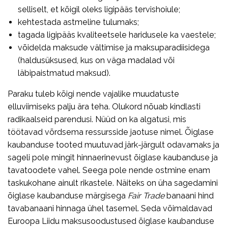
selliselt, et kõigil oleks ligipääs tervishoiule;
kehtestada astmeline tulumaks;
tagada ligipääs kvaliteetsele haridusele ka vaestele;
võidelda maksude vältimise ja maksuparadiisidega
(haldusüksused, kus on väga madalad või
läbipaistmatud maksud).
Paraku tuleb kõigi nende vajalike muudatuste
elluviimiseks palju ära teha. Olukord nõuab kindlasti
radikaalseid parendusi. Nüüd on ka algatusi, mis
töötavad võrdsema ressursside jaotuse nimel. Õiglase
kaubanduse tooted muutuvad järk-järgult odavamaks ja
sageli pole mingit hinnaerinevust õiglase kaubanduse ja
tavatoodete vahel. Seega pole nende ostmine enam
taskukohane ainult rikastele. Näiteks on üha sagedamini
õiglase kaubanduse märgisega
Fair Trade
banaani hind
tavabanaani hinnaga ühel tasemel. Seda võimaldavad
Euroopa Liidu maksusoodustused õiglase kaubanduse