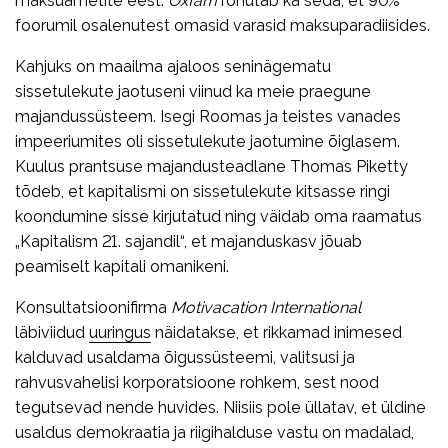
maksuametite eest.
Oxfam
rõhutab ka seda, et 90%
foorumil osalenutest omasid varasid maksuparadiisides.
Kahjuks on maailma ajaloos seninägematu
sissetulekute jaotuseni viinud ka meie praegune
majandussüsteem. Isegi Roomas ja teistes vanades
impeeriumites oli sissetulekute jaotumine õiglasem.
Kuulus prantsuse majandusteadlane Thomas Piketty
tõdeb, et kapitalismi on sissetulekute kitsasse ringi
koondumine sisse kirjutatud ning väidab oma raamatus
„Kapitalism 21. sajandil“, et majanduskasv jõuab
peamiselt kapitali omanikeni.
Konsultatsioonifirma
Motivacation International
läbiviidud
uuringus
näidatakse, et rikkamad inimesed
kalduvad usaldama õigussüsteemi, valitsusi ja
rahvusvahelisi korporatsioone rohkem, sest nood
tegutsevad nende huvides. Niisiis pole üllatav, et üldine
usaldus demokraatia ja riigihalduse vastu on madalad,