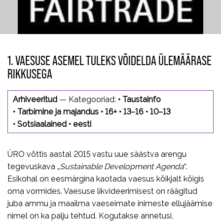
1. VAESUSE ASEMEL TULEKS VÕIDELDA ÜLEMÄÄRASE
RIKKUSEGA
Arhiveeritud
— Kategooriad:
•
Taustainfo
•
Tarbimine ja majandus
•
16+
•
13–16
•
10–13
•
Sotsiaalained
•
eesti
ÜRO võttis aastal 2015 vastu uue säästva arengu
tegevuskava „
Sustainable Development Agenda
“.
Esikohal on eesmärgina kaotada vaesus kõikjalt kõigis
oma vormides. Vaesuse likvideerimisest on räägitud
juba ammu ja maailma vaeseimate inimeste ellujäämise
nimel on ka palju tehtud. Kogutakse annetusi,