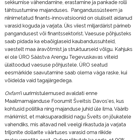
sekkumise vähendamine, erastamine ja pankade rolli
tähtsustumine majanduses. Pangandussüsteem ja
niinimetatud finants-innovatsioonid on oluliselt aidanud
varasid koguda ja varjata. Üks viiest miljardärist pärineb
pangandusest või finantssektorist. Vaesuse põhjusteks
saab pidada ka ebaõiglaseid kaubandussuhteid,
vaestelt maa äravõtmist ja struktuurseid võlgu. Kahjuks
ei ole ÜRO Säästva Arengu Tegevuskavas viiteid
ülaltoodud vaesuse põhjustele. ÜRO seatud
eesmärkide saavutamine saab olema väga raske, kui
võidelda vaid tagajärgedega.
Oxfam
’i uurimistulemused avaldati enne
Maailmamajanduse Foorumit Šveitsis Davos’es, kus
kohtusid poliitika ning majanduse juhid üle ilma. Väärib
märkimist, et maksuparadiisid nagu Šveits on jõukatele
vahendiks, mis aitavad neil veelgi rikastuda ja varjata
triljonite dollarite väärtuses varasid oma riikide