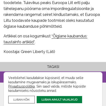
toodetele. Tulevikus peaks Euroopa Liit eriti palju
tähelepanu pöörama oma impordiregulatsioonile ja
rakendama rangemat seiret kindlustamaks, et Euroopa
Liitu toodavate kaupade tootmisel oleks kasutatud
õiglase kaubanduse põhimõtteid.
Artikkel on osa kogumikust
“Õiglane kaubandus:
taustainfo artiklid”
.
Koostaja: Green Liberty (Läti)
TAGASI
Veebilehel kasutatakse küpsiseid, et muuta selle
kasutamine mugavamaks ja isikupärasemaks.
Privaatsuspoliitika
. Siin saad valida, milliste küpsiste
kasutamiseks nõusoleku annad.
Kontakt
Koolitustingimused
Mondo
LUBAN KÕIK
LUBAN AINULT VAJALIKUD