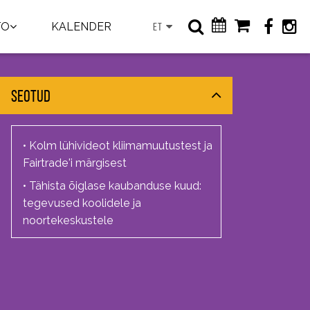
TO
KALENDER
ET
SEOTUD
•
Kolm lühivideot kliimamuutustest ja
Fairtrade'i märgisest
•
Tähista õiglase kaubanduse kuud:
tegevused koolidele ja
noortekeskustele