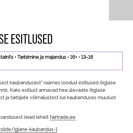
SE ESITLUSED
tainfo
•
Tarbimine ja majandus
•
16+
•
13–16
lasest kaubandusest” raames loodud esitlused õiglase
nis. Kaks esitlust annavad hea ülevaate õiglase
 ja tarbijate võimalustest ise kaubanduses muutust
bandusest leiad lehelt
fairtrade.ee
.
eslide/iglane-kaubandus-1