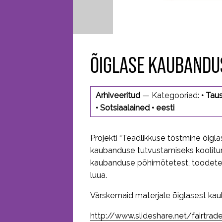
ÕIGLASE KAUBANDU
Arhiveeritud
— Kategooriad:
•
Taus
•
Sotsiaalained
•
eesti
Projekti “Teadlikkuse tõstmine õig
kaubanduse tutvustamiseks koolitun
kaubanduse põhimõtetest, toodetest
luua.
Värskemaid materjale õiglasest kau
http://www.slideshare.net/fairtrad